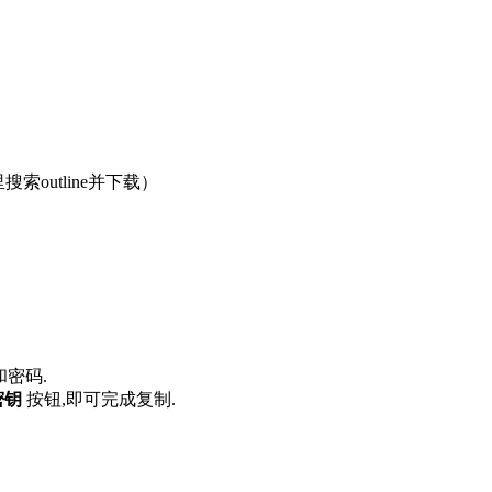
索outline并下载）
密码.
密钥
按钮,即可完成复制.